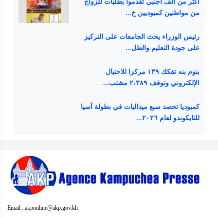
أكثر من ألف أجنبي تقدموا بطلبات للزواج
من مواطنين كمبوديين خ...
رئيس الوزراء يحث الجامعات على التركيز
على جودة التعليم والطل...
بنوم بنه تفكك ١٣٩ مركزا للاحتيال
الإلكتروني وتوقف ٢،٣٨٩ مشتب...
كمبوديا تحصد سبع ميداليات في بطولة آسيا
للتايكوندو لعام ٢٠٢٦...
Email : akponline@akp.gov.kh