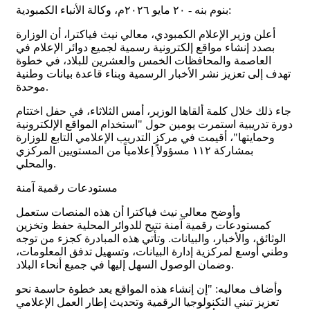
بنوم بنه - ٢٠ مايو ٢٠٢٦م، وكالة الأنباء الكمبودية:
أعلن وزير الإعلام الكمبودي، معالي نيث فياكترا، أن الوزارة
بصدد إنشاء مواقع إلكترونية رسمية لجميع دوائر الإعلام في
العاصمة والمحافظات الخمس والعشرين للبلاد، في خطوة
تهدف إلى تعزيز نشر الأخبار الرسمية وبناء قاعدة بيانات وطنية
موحدة.
جاء ذلك خلال كلمة ألقاها الوزير، أمس الثلاثاء، في حفل اختتام
دورة تدريبية استمرت يومين حول "استخدام المواقع الإلكترونية
وحمايتها"، أقيمت في مركز التدريب الإعلامي التابع للوزارة
بمشاركة ١١٢ مسؤولاً إعلامياً من المستويين المركزي
والمحلي.
مستودعات رقمية آمنة
وأوضح معالي نيث فياكترا أن هذه المنصات ستعمل
كمستودعات رقمية آمنة تتيح للدوائر المحلية حفظ وتخزين
الوثائق، والأخبار، والبيانات. وتأتي هذه المبادرة كجزء من توجه
وطني أوسع لمركزية إدارة البيانات، وتسهيل تدفق المعلومات،
وضمان الوصول السهل إليها في جميع أنحاء البلاد.
وأضاف معاليه: "إن إنشاء هذه المواقع يعد خطوة حاسمة نحو
تعزيز تبني التكنولوجيا الرقمية وتحديث إطار العمل الإعلامي