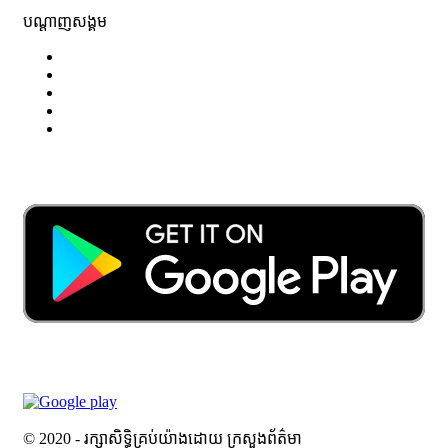
បណ្តាញសង្គម
© 2020 - រក្សាសិទ្ធិគ្រប់យ៉ាងដោយ ក្រសួងព័ត៌មា