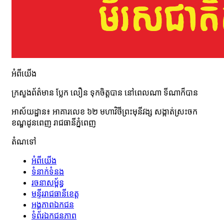
អំពីយើង
ក្រសួងព័ត៌មាន ប្លែក លឿន ទុកចិត្តបាន នៅពេលណា ទីណាក៏បាន
អាស័យដ្ឋាន៖ អាគារលេខ ៦២ មហាវិថី​ព្រះ​មុនីវង្ស សង្កាត់ស្រះចក​
ខណ្ឌដូនពេញ រាជធានីភ្នំពេញ
តំណទៅ
អំពី​​យើង
ទំនាក់ទំនង
រចនាសម្ព័ន្ធ
មន្ទីររាជធានីខេត្ត
អង្គភាពឯកជន
ទំព័រឯកជនភាព