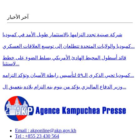
آخر الأخبار
شركة صينية تجدد التزامها بالاستثمار طويل الأمد في كمبوديا
كمبوديا والولايات المتحدة تتطلعان إلى توسيع العلاقات العسكري...
قائد أسطول المحيط الهادئ الأمريكي يسلط الضوء على خطط
لاستئنا...
كمبوديا تحيي الذكرى الـ٥٩ لتأسيس رابطة الآسيان وتؤكد التزامه...
وزير الدفاع الماليزي يؤكد من بنوم بنه التزام بلاده بتعميق ال...
Email : akponline@akp.gov.kh
​Tel : ​+855 23 430 564