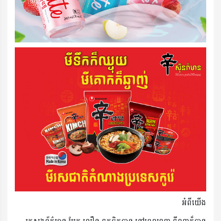
អំពីយើង