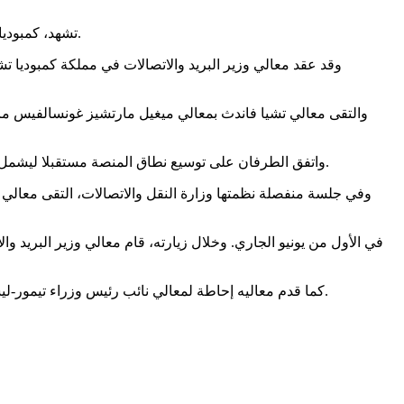
تشهد، كمبوديا وتيمور-ليشتي توسعا سريعا في شراكتهما الرقمية الثنائية، وذلك عقب الإطلاق الناجح لمنصة التحقق من الوثائق الوطنية في تيمور-ليشتي.
وقد عقد معالي وزير البريد والاتصالات في مملكة كمبوديا 
والتقى معالي تشيا فاندث بمعالي ميغيل مارتشيز غونسالفيس مانيت
واتفق الطرفان على توسيع نطاق المنصة مستقبلا ليشمل السجل المدني والوثائق التعليمية، كما تعهدا بتعزيز التعاون الثنائي في مجال الأمن السيبراني وتنمية الموارد البشرية في قطاع التكنولوجيا.
وفي جلسة منفصلة نظمتها وزارة النقل والاتصالات، التقى معال
كما قدم معاليه إحاطة لمعالي نائب رئيس وزراء تيمور-ليشتي حول تقدم مبادرات التحول الرقمي في كمبوديا، وأكد التزام بنوم بنه بمشاركة خبراتها التكنولوجية لتعزيز الحوكمة الرقمية بين البلدين.