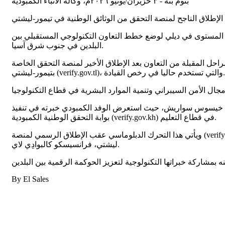
بنوم بنه - ٣ حزيران/يونيو ٢٠٢٦م، وكالة الأنباء الكمبودية
ة المستوى في ديلي لوضع خطط التعاون التكنولوجي المستقبلي بين
البلدين في جنوب شرق آسيا.
احل المقبلة من التعاون بعد الإطلاق الأخير لمنصة التحقق الخاصة
بتيمور-ليشتي (verify.gov.tl)، والتي تستخدم حاليا في رخص القيادة.
 دي خيسوس سواريش، حيث استعرض الوفد الكمبودي خبرته في تنفيذ
بوابة التحقق الوطنية الكمبودية (verify.gov.kh) في قطاع التعليم.
ويأتي هذا التحرك الدبلوماسي عقب الإطلاق الرسمي لمنصة (verify.gov.tl) في الأول من يونيو الجاري. وخلال زيارته، قام معالي وزير البريد والاتصالات أيضا بزيارة مجاملة إلى معالي نائب رئيس وزراء تيمور-
ليشتي، فرانسيسكو كالبوادِي لاي.
‏By El Sales