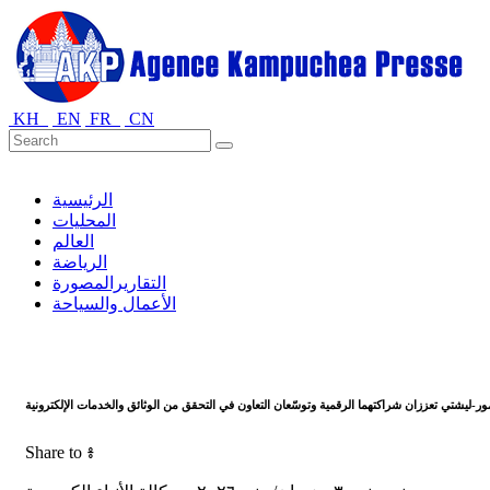
KH
EN
FR
CN
الرئيسية
المحليات
العالم
الرياضة
التقاريرالمصورة
الأعمال والسياحة
مور-ليشتي تعززان شراكتهما الرقمية وتوسّعان التعاون في التحقق من الوثائق والخدمات الإلكترونية
Share to ៖​