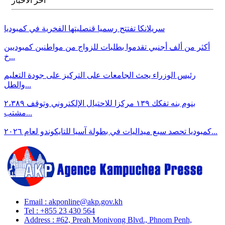
آخر الأخبار
سريلانكا تفتتح رسميا قنصليتها الفخرية في كمبوديا
أكثر من ألف أجنبي تقدموا بطلبات للزواج من مواطنين كمبوديين
خ...
رئيس الوزراء يحث الجامعات على التركيز على جودة التعليم
والطل...
بنوم بنه تفكك ١٣٩ مركزا للاحتيال الإلكتروني وتوقف ٢،٣٨٩
مشتب...
كمبوديا تحصد سبع ميداليات في بطولة آسيا للتايكوندو لعام ٢٠٢٦...
Email : akponline@akp.gov.kh
​Tel : ​+855 23 430 564
Address : ​#62, Preah Monivong Blvd., Phnom Penh,