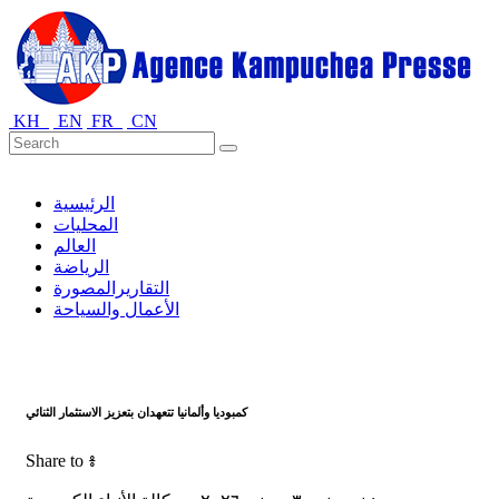
KH
EN
FR
CN
الرئيسية
المحليات
العالم
الرياضة
التقاريرالمصورة
الأعمال والسياحة
كمبوديا وألمانيا تتعهدان بتعزيز الاستثمار الثنائي
Share to ៖​