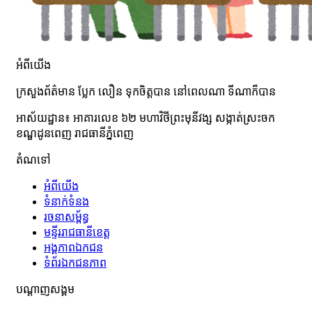
អំពីយើង
ក្រសួងព័ត៌មាន ប្លែក លឿន ទុកចិត្តបាន នៅពេលណា ទីណាក៏បាន
អាស័យដ្ឋាន៖ អាគារលេខ ៦២ មហាវិថី​ព្រះ​មុនីវង្ស សង្កាត់ស្រះចក​
ខណ្ឌដូនពេញ រាជធានីភ្នំពេញ
តំណទៅ
អំពី​​យើង
ទំនាក់ទំនង
រចនាសម្ព័ន្ធ
មន្ទីររាជធានីខេត្ត
អង្គភាពឯកជន
ទំព័រឯកជនភាព
បណ្តាញសង្គម