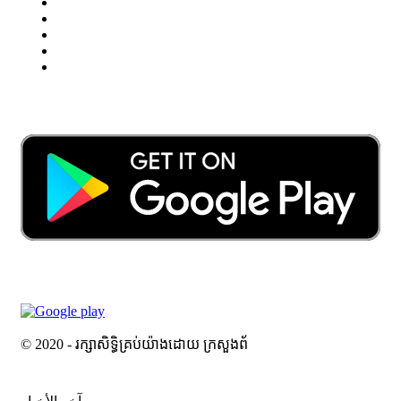
© 2020 - រក្សាសិទ្ធិគ្រប់យ៉ាងដោយ ក្រសួងព័