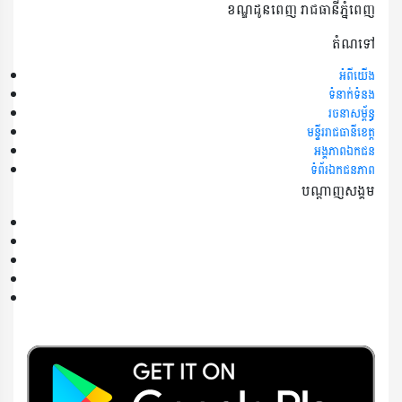
ខណ្ឌដូនពេញ រាជធានីភ្នំពេញ
តំណទៅ
អំពី​​យើង
ទំនាក់ទំនង
រចនាសម្ព័ន្ធ
មន្ទីររាជធានីខេត្ត
អង្គភាពឯកជន
ទំព័រឯកជនភាព
បណ្តាញសង្គម