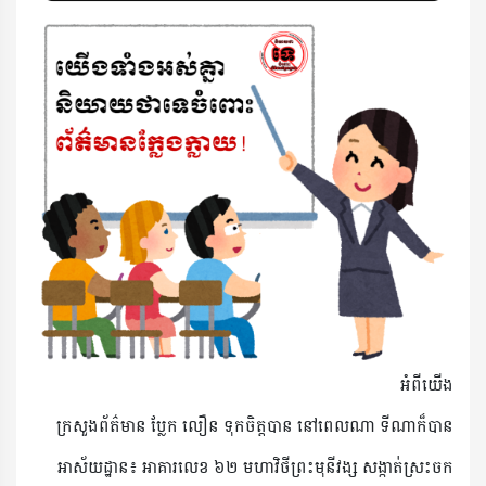
អំពីយើង
ក្រសួងព័ត៌មាន ប្លែក លឿន ទុកចិត្តបាន នៅពេលណា ទីណាក៏បាន
អាស័យដ្ឋាន៖ អាគារលេខ ៦២ មហាវិថី​ព្រះ​មុនីវង្ស សង្កាត់ស្រះចក​