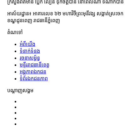
ក្រសួងព័ត៌មាន ប្លែក លឿន ទុកចិត្តបាន នៅពេលណា ទីណាក៏បាន
អាស័យដ្ឋាន៖ អាគារលេខ ៦២ មហាវិថី​ព្រះ​មុនីវង្ស សង្កាត់ស្រះចក​
ខណ្ឌដូនពេញ រាជធានីភ្នំពេញ
តំណទៅ
អំពី​​យើង
ទំនាក់ទំនង
រចនាសម្ព័ន្ធ
មន្ទីររាជធានីខេត្ត
អង្គភាពឯកជន
ទំព័រឯកជនភាព
បណ្តាញសង្គម