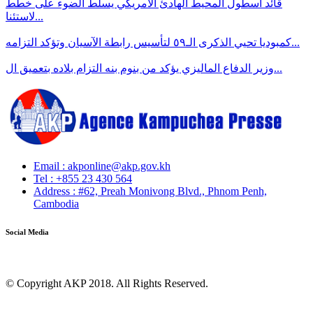
قائد أسطول المحيط الهادئ الأمريكي يسلط الضوء على خطط
لاستئنا...
كمبوديا تحيي الذكرى الـ٥٩ لتأسيس رابطة الآسيان وتؤكد التزامه...
وزير الدفاع الماليزي يؤكد من بنوم بنه التزام بلاده بتعميق ال...
Email : akponline@akp.gov.kh
​Tel : ​+855 23 430 564
Address : ​#62, Preah Monivong Blvd., Phnom Penh,
Cambodia
Social Media
© Copyright AKP 2018. All Rights Reserved.