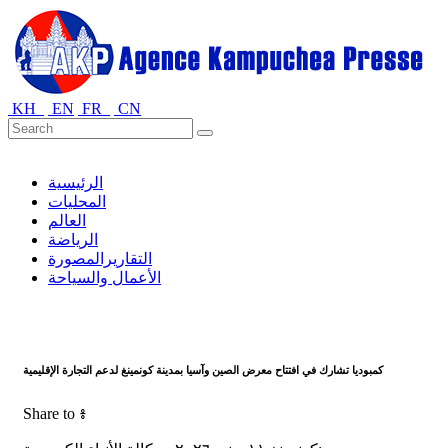
KH
EN
FR
CN
الرئيسية
المحليات
العالم
الرياضة
التقاريرالمصورة
الأعمال والسياحة
كمبوديا تشارك في افتتاح معرض الصين وآسيا بمدينة كونمينغ لدعم التجارة الإقليمية
Share to ៖​