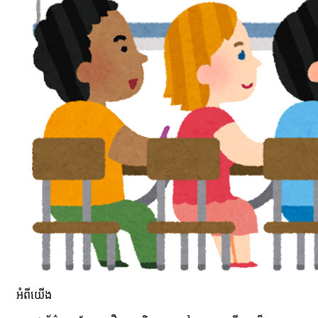
អំពីយើង