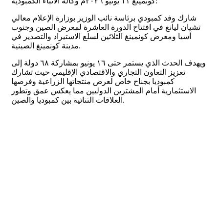
كونمينغ ١١ يونيو ٢٠٢٦م وكالة الأنباء الكمبودية:
شارك وفد كمبودي برئاسة نائب الوزير بوزارة الإعلام معالي
تشيان ليانغ في افتتاح الدورة العاشرة لمعرض الصين وجنوب
آسيا ومعرض كونمينغ الثلاثين لسلع الاستيراد والتصدير في
مدينة كونمينغ الصينية.
ويهدف الحدث الذي يستمر حتى ١٦ يونيو بمشاركة ٦٨ دولة إلى
تعزيز التعاون التجاري والاقتصادي الإقليمي حيث تشارك
كمبوديا بجناح خاص لعرض منتجاتها الزراعية وفرصها
الاستثمارية أمام المشترين الدوليين مما يعكس عمق وتطور
العلاقات الثنائية بين كمبوديا والصين.