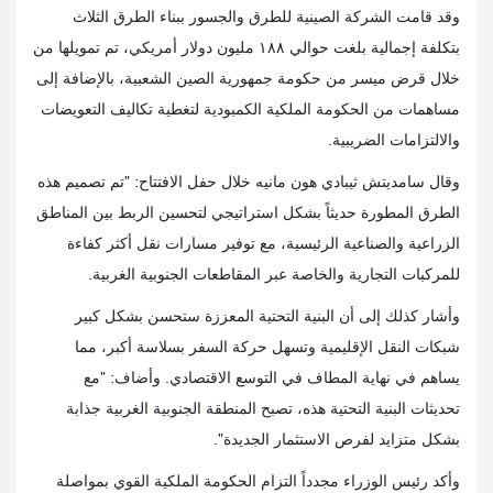
وقد قامت الشركة الصينية للطرق والجسور ببناء الطرق الثلاث
بتكلفة إجمالية بلغت حوالي ١٨٨ مليون دولار أمريكي، تم تمويلها من
خلال قرض ميسر من حكومة جمهورية الصين الشعبية، بالإضافة إلى
مساهمات من الحكومة الملكية الكمبودية لتغطية تكاليف التعويضات
والالتزامات الضريبية.
وقال سامديتش ثيبادي هون مانيه خلال حفل الافتتاح: "تم تصميم هذه
الطرق المطورة حديثاً بشكل استراتيجي لتحسين الربط بين المناطق
الزراعية والصناعية الرئيسية، مع توفير مسارات نقل أكثر كفاءة
للمركبات التجارية والخاصة عبر المقاطعات الجنوبية الغربية.
وأشار كذلك إلى أن البنية التحتية المعززة ستحسن بشكل كبير
شبكات النقل الإقليمية وتسهل حركة السفر بسلاسة أكبر، مما
يساهم في نهاية المطاف في التوسع الاقتصادي. وأضاف: "مع
تحديثات البنية التحتية هذه، تصبح المنطقة الجنوبية الغربية جذابة
بشكل متزايد لفرص الاستثمار الجديدة".
وأكد رئيس الوزراء مجدداً التزام الحكومة الملكية القوي بمواصلة