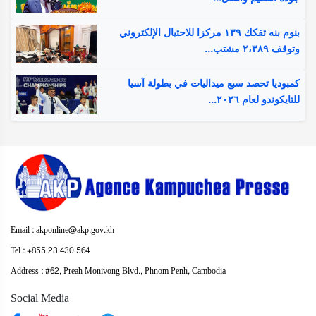
بنوم بنه تفكك ١٣٩ مركزا للاحتيال الإلكتروني
وتوقف ٢،٣٨٩ مشتب...
كمبوديا تحصد سبع ميداليات في بطولة آسيا
للتايكوندو لعام ٢٠٢٦...
Email : akponline@akp.gov.kh
​Tel : ​+855 23 430 564
Address : ​#62, Preah Monivong Blvd., Phnom Penh, Cambodia
Social Media